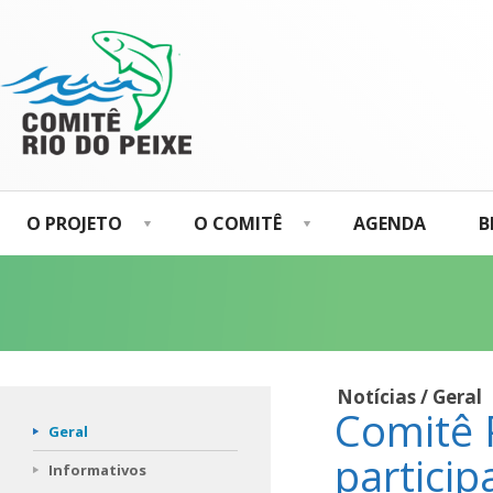
O PROJETO
O COMITÊ
AGENDA
B
Notícias / Geral
Comitê 
Geral
partici
Informativos