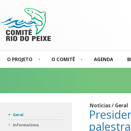
O PROJETO
O COMITÊ
AGENDA
B
Notícias / Geral
Preside
Geral
palestr
Informativos