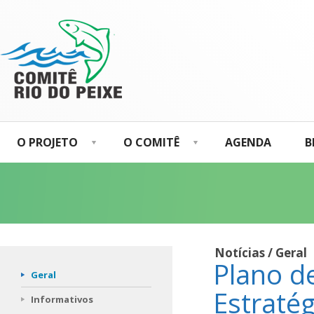
O PROJETO
O COMITÊ
AGENDA
B
Notícias / Geral
Plano d
Geral
Estratég
Informativos