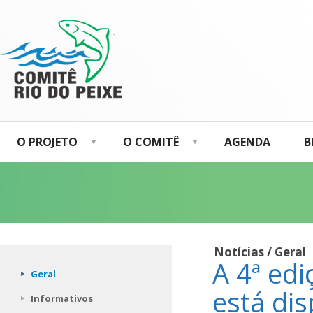
O PROJETO
O COMITÊ
AGENDA
B
Notícias / Geral
A 4ª ed
Geral
está dis
Informativos