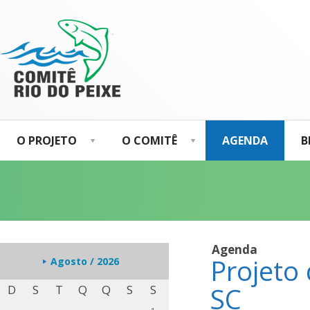
O PROJETO
O COMITÊ
AGENDA
B
Agenda
Projeto
Agosto / 2026
SC
D
S
T
Q
Q
S
S