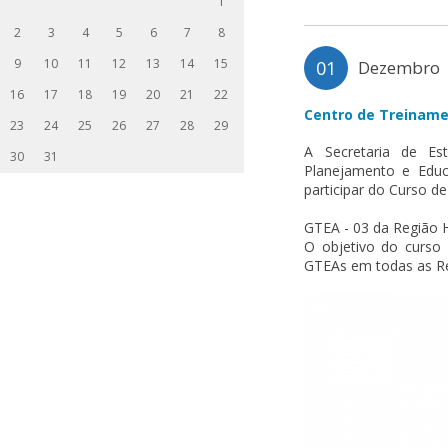
1
2
3
4
5
6
7
8
9
10
11
12
13
14
15
01
Dezembro
16
17
18
19
20
21
22
Centro de Treiname
23
24
25
26
27
28
29
A Secretaria de Es
30
31
Planejamento e Educ
participar do Curso 
GTEA - 03 da Região H
O objetivo do curso
GTEAs em todas as Reg